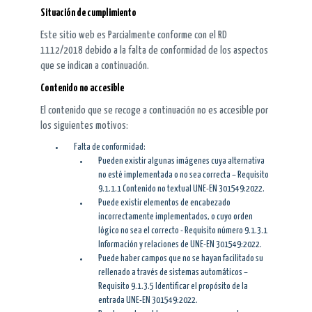
Situación de cumplimiento
Este sitio web es Parcialmente conforme con el RD
1112/2018 debido a la falta de conformidad de los aspectos
que se indican a continuación.
Contenido no accesible
El contenido que se recoge a continuación no es accesible por
los siguientes motivos:
Falta de conformidad:
Pueden existir algunas imágenes cuya alternativa
no esté implementada o no sea correcta – Requisito
9.1.1.1 Contenido no textual UNE-EN 301549:2022.
Puede existir elementos de encabezado
incorrectamente implementados, o cuyo orden
lógico no sea el correcto - Requisito número 9.1.3.1
Información y relaciones de UNE-EN 301549:2022.
Puede haber campos que no se hayan facilitado su
rellenado a través de sistemas automáticos –
Requisito 9.1.3.5 Identificar el propósito de la
entrada UNE-EN 301549:2022.