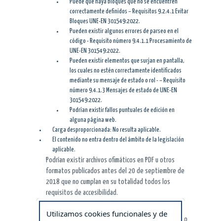
Puede que haya bloques que no se encuentren
correctamente definidos – Requisitos 9.2.4.1 Evitar
Bloques UNE-EN 301549:2022.
Pueden existir algunos errores de parseo en el
código - Requisito número 9.4.1.1 Procesamiento de
UNE-EN 301549:2022.
Pueden existir elementos que surjan en pantalla,
los cuales no estén correctamente identificados
mediante su mensaje de estado o rol - – Requisito
número 9.4.1.3 Mensajes de estado de UNE-EN
301549:2022.
Podrían existir fallos puntuales de edición en
alguna página web.
Carga desproporcionada: No resulta aplicable.
El contenido no entra dentro del ámbito de la legislación
aplicable.
Podrían existir archivos ofimáticos en PDF u otros
formatos publicados antes del 20 de septiembre de
2018 que no cumplan en su totalidad todos los
requisitos de accesibilidad.
Puede haber contenidos de terceros que no estén
Utilizamos cookies funcionales y de
desarrollados en esta Unidad, ni bajo su control, como