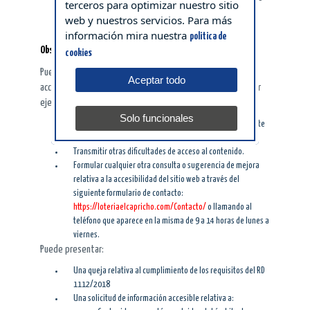
terceros para optimizar nuestro sitio
archivos ofimáticos de diferentes organismos que
web y nuestros servicios. Para más
deban publicarse en este sitio.
información mira nuestra
politica de
Observaciones y datos de contacto
cookies
Puede realizar comunicaciones sobre requisitos de
Aceptar todo
accesibilidad [artículo 10.2.a) del RD 1112/2018] como, por
ejemplo:
Solo funcionales
Informar sobre cualquier posible incumplimiento por parte
de este sitio web.
Transmitir otras dificultades de acceso al contenido.
Formular cualquier otra consulta o sugerencia de mejora
relativa a la accesibilidad del sitio web a través del
siguiente formulario de contacto:
https://loteriaelcapricho.com/Contacto/
o llamando al
teléfono que aparece en la misma de 9 a 14 horas de lunes a
viernes.
Puede presentar:
Una queja relativa al cumplimiento de los requisitos del RD
1112/2018
Una solicitud de información accesible relativa a: