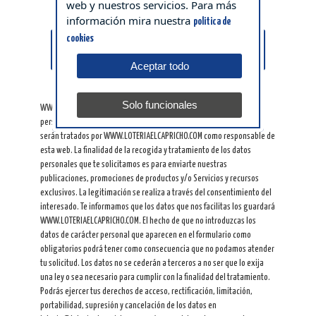
web y nuestros servicios. Para más
información mira nuestra
politica de
cookies
CONTINUAR
Aceptar todo
Solo funcionales
WWW.LOTERIAELCAPRICHO.COM te informa que los datos de carácter
personal que nos proporciones rellenando el presente formulario
serán tratados por WWW.LOTERIAELCAPRICHO.COM como responsable de
esta web. La finalidad de la recogida y tratamiento de los datos
personales que te solicitamos es para enviarte nuestras
publicaciones, promociones de productos y/o Servicios y recursos
exclusivos. La legitimación se realiza a través del consentimiento del
interesado. Te informamos que los datos que nos facilitas los guardará
WWW.LOTERIAELCAPRICHO.COM. El hecho de que no introduzcas los
datos de carácter personal que aparecen en el formulario como
obligatorios podrá tener como consecuencia que no podamos atender
tu solicitud. Los datos no se cederán a terceros a no ser que lo exija
una ley o sea necesario para cumplir con la finalidad del tratamiento.
Podrás ejercer tus derechos de acceso, rectificación, limitación,
portabilidad, supresión y cancelación de los datos en