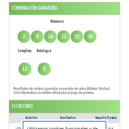
COMBINACIÓN GANADORA
Números
2
8
16
22
35
36
Complem.
Reintegro
12
9
Resultados de sorteos y jornadas en periodo de cobro (últimos 90 días).
Lista informativa sin validez oficial para el pago de premios.
ESCRUTINIO
Aciertos
Acertantes
Importe Premio
Utilizamos cookies funcionales y de
1ª(6 Aciertos)
0
0,00 €