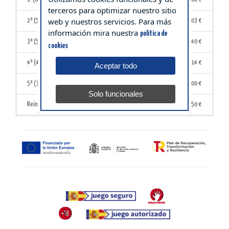
terceros para optimizar nuestro sitio
web y nuestros servicios. Para más
2ª (5 Aciertos + C)
1
121.645,03 €
información mira nuestra
politica de
3ª (5 Aciertos)
89
683,40 €
cookies
4ª (4 Aciertos)
3.943
23,14 €
Aceptar todo
5ª (3 Aciertos)
70.879
4,00 €
Solo funcionales
Reintegro
396.227
0,50 €