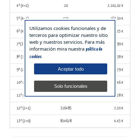
4ª (4+2)
20
2.101,02 €
5ª (4+1)
474
163,30 €
Utilizamos cookies funcionales y de
6ª (4+0)
1122
51,25 €
terceros para optimizar nuestro sitio
web y nuestros servicios. Para más
7ª(3+2)
1106
73,99 €
información mira nuestra
politica de
cookies
8ª (3+1)
20848
15,38 €
Aceptar todo
9ª (2+2)
17126
16,79 €
10ª (3+0)
52122
11,46 €
Solo funcionales
11ª (1+2)
87386
8,28 €
12ª (2+1)
316485
7,20 €
13ª (2+0)
824628
4,45 €