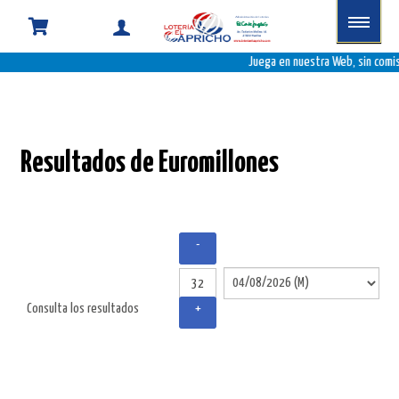
Resultados
de
Juega en nuestra Web, sin comis
Euromillones
Resultados de Euromillones
-
Consulta los resultados
+