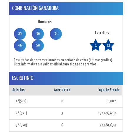
COMBINACIÓN GANADORA
Números
Estrellas
25
30
34
46
50
1
12
Resultados de sorteos y jornadas en periodo de cobro (últimos 90 días).
Lista informativa sin validez oficial para el pago de premios.
ESCRUTINIO
Aciertos
Acertantes
Importe Premio
1ª(5+2)
0
0,00 €
2ª (5+1)
3
192.409,41 €
3ª (5+0)
6
22.484,63 €