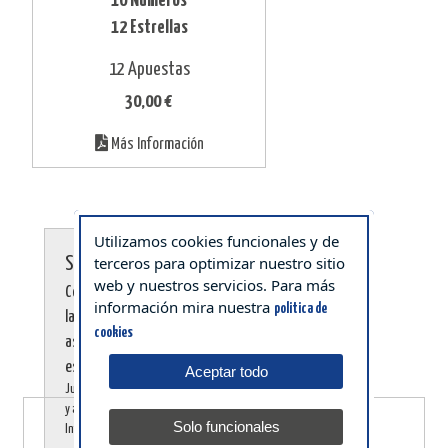
10 Números
12 Estrellas
12 Apuestas
30,00 €
Más Información
Utilizamos cookies funcionales y de
terceros para optimizar nuestro sitio
Siempre premios de +2
web y nuestros servicios. Para más
Combinando 5 números con
información mira nuestra
politica de
las 12 estrellas
cookies
aseguramos siempre 2
estrellas acertadas.
Aceptar todo
Jugada para compartir con amigos
y aspirar siempre al Bote. Abre la
SEMANA 33 10 - 16 Agosto 2026
Solo funcionales
Información y verás sus ventajas