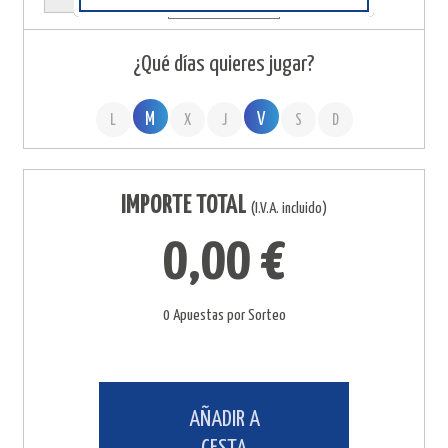
¿Qué días quieres jugar?
M
V
L
X
J
S
D
IMPORTE TOTAL
(I.V.A. incluido)
0,00 €
0 Apuestas por Sorteo
AÑADIR A