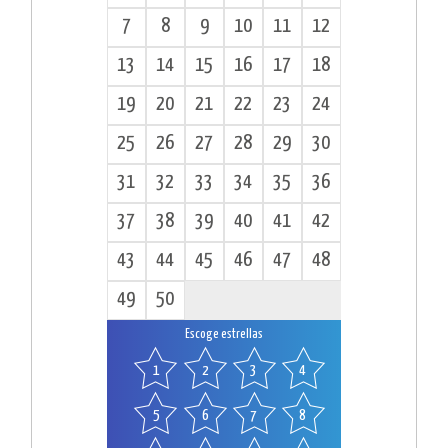
7
8
9
10
11
12
13
14
15
16
17
18
19
20
21
22
23
24
25
26
27
28
29
30
31
32
33
34
35
36
37
38
39
40
41
42
43
44
45
46
47
48
49
50
Escoge estrellas
1
2
3
4
5
6
7
8