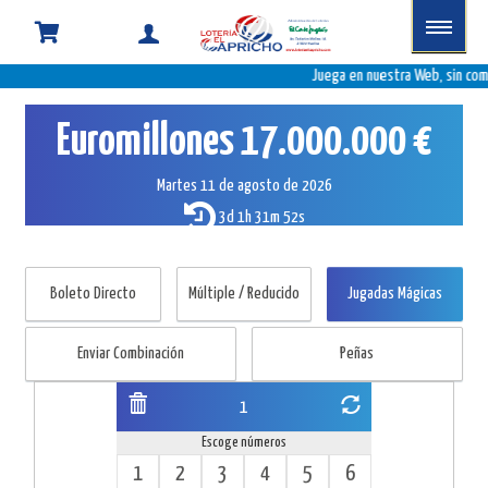
Euromillones
Juega en nuestra Web, sin comi
Jugadas
Euromillones
17.000.000 €
Mágicas
Martes 11 de agosto de 2026
3d 1h 31m 51s
Boleto Directo
Múltiple / Reducido
Jugadas Mágicas
Enviar Combinación
Peñas
1
Escoge números
1
2
3
4
5
6