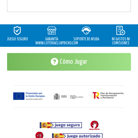
JUEGO SEGURO
GARANTÍA
SOPORTE DE AYUDA
NI GASTOS NI
WWW.LOTERIAELCAPRICHO.COM
COMISIONES
Cómo Jugar